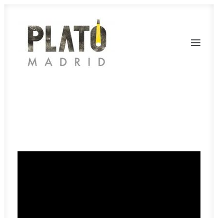
SERVICIOS
TARIFAS
FONDOS
RODAJES
CONTACTA
PLATÓ LA MINA
CALL