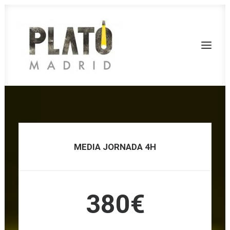
SERVICIOS
TARIFAS
MEDIA JORNADA 4H
FONDOS
RODAJES
CONTACTA
380€
PLATÓ LA MINA
CALL