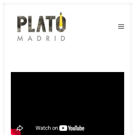
SERVICIOS
TARIFAS
FONDOS
RODAJES
CONTACTA
PLATÓ LA MINA
CALL