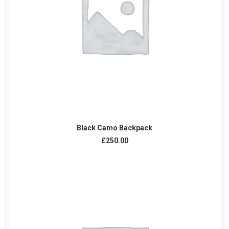
AÑADIR AL CARRITO
Black Camo Backpack
£
250.00