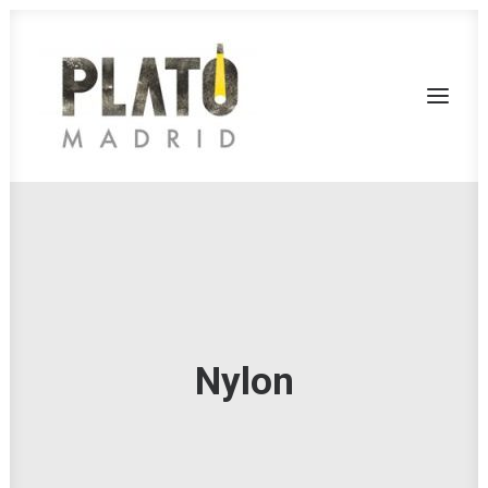
SERVICIOS
TARIFAS
FONDOS
RODAJES
Nylon
CONTACTA
PLATÓ LA MINA
CALL