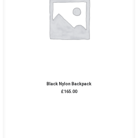
AÑADIR AL CARRITO
Black Nylon Backpack
£
165.00