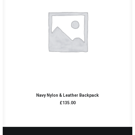
AÑADIR AL CARRITO
Navy Nylon & Leather Backpack
£
135.00