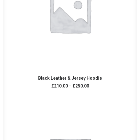
VER PRODUCTOS
Black Leather & Jersey Hoodie
£
210.00
–
£
250.00