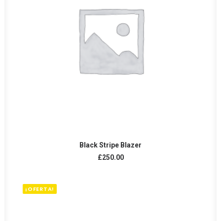
AÑADIR AL CARRITO
Black Stripe Blazer
£
250.00
¡OFERTA!