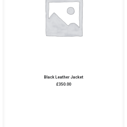
AÑADIR AL CARRITO
Black Leather Jacket
£
350.00