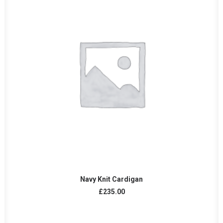
AÑADIR AL CARRITO
Navy Knit Cardigan
£
235.00