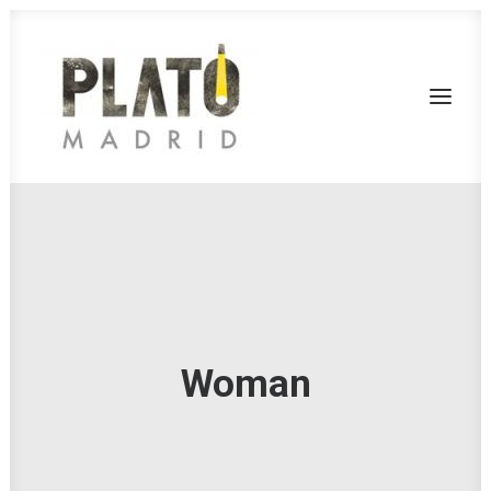
SERVICIOS
TARIFAS
FONDOS
RODAJES
Woman
CONTACTA
PLATÓ LA MINA
CALL