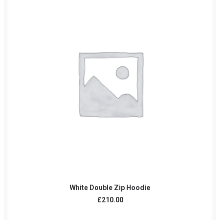
AÑADIR AL CARRITO
White Double Zip Hoodie
£
210.00