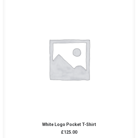
AÑADIR AL CARRITO
White Logo Pocket T-Shirt
£
125.00