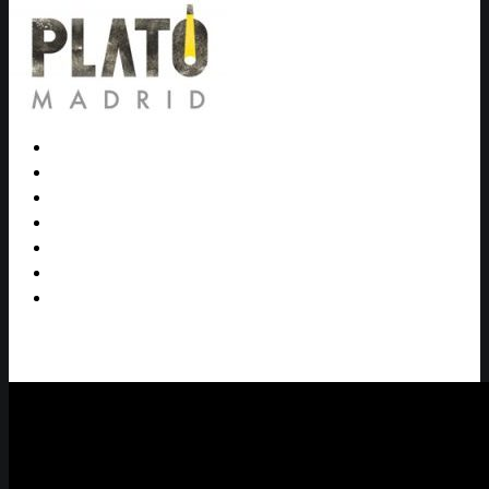
SERVICIOS
TARIFAS
FONDOS
RODAJES
CONTACTA
PLATÓ LA MINA
CALL